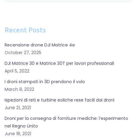
p
a
g
Recent Posts
i
n
Recensione drone DJI Matrice 4e
a
October 27, 2025
t
DJI Matrice 30 e Matrice 30T per lavori professionali
i
April 5, 2022
o
I droni stampati in 3D prendono il volo
n
March 8, 2022
Ispezioni di reti e turbine eoliche rese facili dai droni
June 21, 2021
Droni per la consegna di forniture mediche: l’esperimento
nel Regno Unito
June 18, 2021