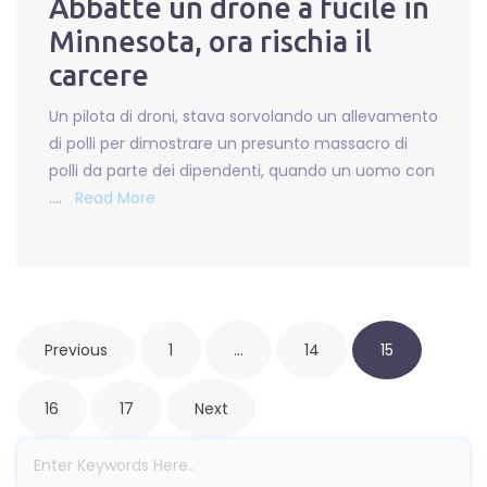
Abbatte un drone a fucile in
Minnesota, ora rischia il
carcere
Un pilota di droni, stava sorvolando un allevamento
di polli per dimostrare un presunto massacro di
polli da parte dei dipendenti, quando un uomo con
….
Read More
P
Previous
1
…
14
15
o
s
16
17
Next
t
s