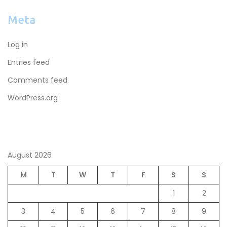
g
o
Meta
r
i
Log in
e
Entries feed
s
Comments feed
WordPress.org
August 2026
M
T
W
T
F
S
S
1
2
3
4
5
6
7
8
9