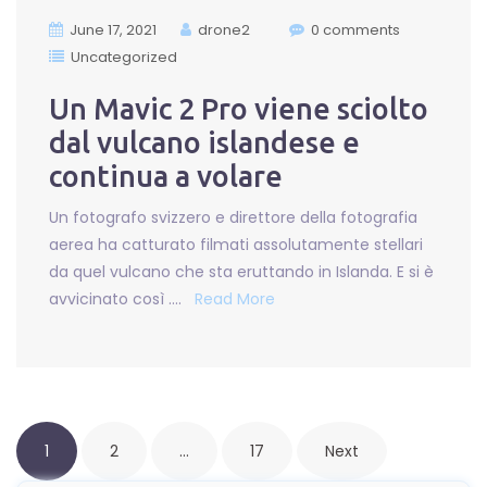
June 17, 2021
drone2
0 comments
Uncategorized
Un Mavic 2 Pro viene sciolto
dal vulcano islandese e
continua a volare
Un fotografo svizzero e direttore della fotografia
aerea ha catturato filmati assolutamente stellari
da quel vulcano che sta eruttando in Islanda. E si è
avvicinato così ….
Read More
Posts
1
2
…
17
Next
pagination