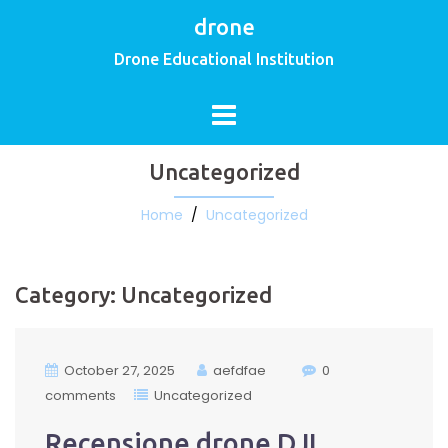
drone
Drone Educational Institution
Uncategorized
Home
/
Uncategorized
Category:
Uncategorized
October 27, 2025
aefdfae
0
comments
Uncategorized
Recensione drone DJI