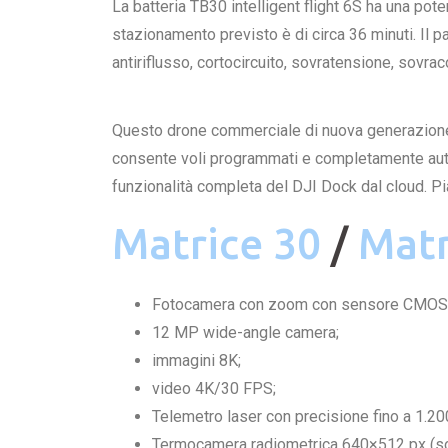
La batteria TB30 intelligent flight 6S ha una pote
stazionamento previsto è di circa 36 minuti. Il pa
antiriflusso, cortocircuito, sovratensione, sovra
Questo drone commerciale di nuova generazione 
consente voli programmati e completamente automa
funzionalità completa del DJI Dock dal cloud. Pian
Matrice 30
/
Matr
Fotocamera con zoom con sensore CMOS da
12 MP wide-angle camera;
immagini 8K;
video 4K/30 FPS;
Telemetro laser con precisione fino a 1.200
Termocamera radiometrica 640×512 px (s