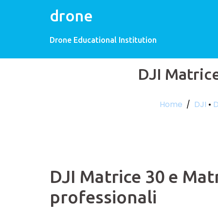
drone
Drone Educational Institution
DJI Matrice
Home
/
DJI
•
DJI Matrice 30 e Matr
professionali