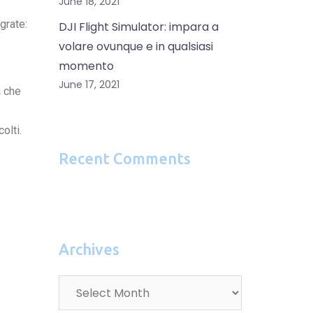
June 18, 2021
grate:
DJI Flight Simulator: impara a
volare ovunque e in qualsiasi
momento
June 17, 2021
a che
olti.
Recent Comments
s
Archives