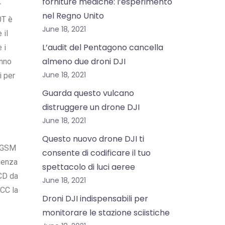
forniture mediche: l’esperimento
r
nel Regno Unito
0T è
June 18, 2021
 il
L’audit del Pentagono cancella
 i
almeno due droni DJI
anno
June 18, 2021
i per
Guarda questo vulcano
distruggere un drone DJI
June 18, 2021
Questo nuovo drone DJI ti
o GSM
consente di codificare il tuo
ienza
spettacolo di luci aeree
LCD da
June 18, 2021
FCC la
Droni DJI indispensabili per
monitorare le stazione sciistiche