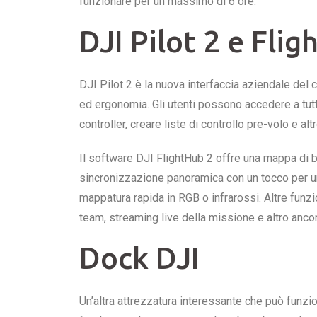
funzionare per un massimo di 6 ore.
DJI Pilot 2 e Fli
DJI Pilot 2 è la nuova interfaccia aziendale del 
ed ergonomia. Gli utenti possono accedere a tutti 
controller, creare liste di controllo pre-volo e alt
Il software DJI FlightHub 2 offre una mappa di 
sincronizzazione panoramica con un tocco per u
mappatura rapida in RGB o infrarossi. Altre funz
team, streaming live della missione e altro ancor
Dock DJI
Un’altra attrezzatura interessante che può funzio