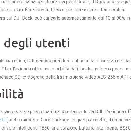
 fungere da hangar di ricarica per il drone. Il Dock può eseguir
 fino a 7 km. È resistente IP55 e può funzionare a temperature
ra sul DJI Dock, può caricarlo automaticamente dal 10 al 90% in 
 degli utenti
ili casi d’uso, DJI sembra prendere sul serio la sicurezza dei dat
C Plus, l’azienda offre una modalità dati locale, un tocco per cance
la scheda SD, crittografia della trasmissione video AES-256 e API 
ilità
ssano essere preordinati ora, direttamente da DJI. L’azienda off
 30T
) nel cosiddetto Core Package. In quel pacchetto, il drone ve
e di volo intelligenti TB30, una stazione batteria intelligente BS30