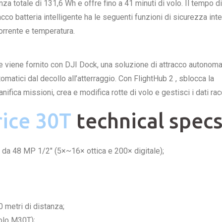
nza totale di 131,6 Wh e offre fino a 41 minuti di volo. Il tempo di
cco batteria intelligente ha le seguenti funzioni di sicurezza inte
corrente e temperatura.
viene fornito con DJI Dock, una soluzione di attracco autonom
tici dal decollo all’atterraggio. Con FlightHub 2 , sblocca la
ifica missioni, crea e modifica rotte di volo e gestisci i dati racc
ice 30T
technical spec
 48 MP 1/2″ (5×~16× ottica e 200× digitale);
 metri di distanza;
olo M30T);