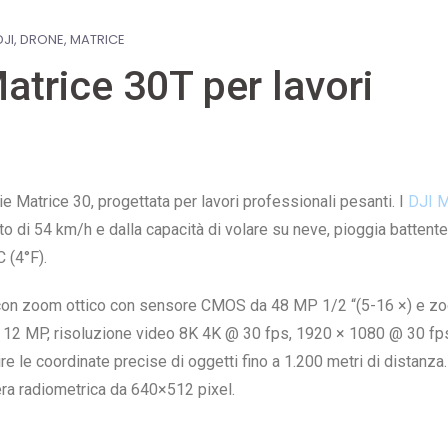
DJI
DRONE
MATRICE
atrice 30T per lavori
e Matrice 30, progettata per lavori professionali pesanti. I
DJI 
to di 54 km/h e dalla capacità di volare su neve, pioggia battente
 (4°F).
 con zoom ottico con sensore CMOS da 48 MP 1/2 “(5-16 ×) e z
a 12 MP, risoluzione video 8K 4K @ 30 fps, 1920 × 1080 @ 30 f
re le coordinate precise di oggetti fino a 1.200 metri di distanza.
ra radiometrica da 640×512 pixel.