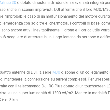
atrice 30
è dotato di sistemi di ridondanza avanzati integrati pe
corso anche in scenari imprevisti. DJI afferma che il loro M30/M3
 Nell’improbabile caso di un malfunzionamento del motore durante
di emergenza con solo tre eliche/motori. I controlli di base, come
ono ancora attivi. Inevitabilmente, il drone e il carico utile verr
 può scegliere di atterrare in un luogo lontano da persone o edific
uattro antenne di DJI, la serie
M30
dispone di un collegament
 di mantenere la connessione su terreni complessi. Per un’esper
fornita con il telecomando DJI RC Plus dotato di un touchscreen 
 pixel e una super luminosità di 1200 cd/m2. Mentre in modalità 
 è di 8 km.