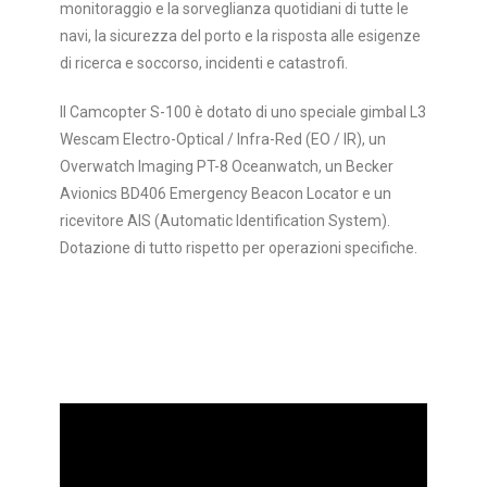
monitoraggio e la sorveglianza quotidiani di tutte le
navi, la sicurezza del porto e la risposta alle esigenze
di ricerca e soccorso, incidenti e catastrofi.
Il Camcopter S-100 è dotato di uno speciale gimbal L3
Wescam Electro-Optical / Infra-Red (EO / IR), un
Overwatch Imaging PT-8 Oceanwatch, un Becker
Avionics BD406 Emergency Beacon Locator e un
ricevitore AIS (Automatic Identification System).
Dotazione di tutto rispetto per operazioni specifiche.