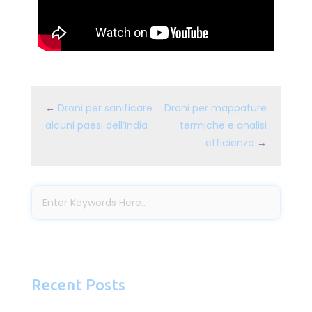
←
Droni per sanificare
Droni per mappature
alcuni paesi dell’India
termiche e analisi
efficienza
→
Recent Posts