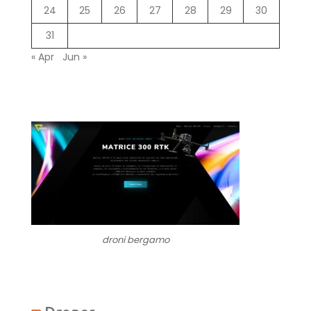
24
25
26
27
28
29
30
31
« Apr
Jun »
droni bergamo