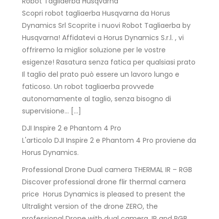
Robot Tagliaerba Husqvarna
Scopri robot tagliaerba Husqvarna da Horus
Dynamics Srl Scoprite i nuovi Robot Tagliaerba by
Husqvarna! Affidatevi a Horus Dynamics S.r.l. , vi
offriremo la miglior soluzione per le vostre
esigenze! Rasatura senza fatica per qualsiasi prato
Il taglio del prato può essere un lavoro lungo e
faticoso. Un robot tagliaerba provvede
autonomamente al taglio, senza bisogno di
supervisione… […]
DJI Inspire 2 e Phantom 4 Pro
L'articolo DJI Inspire 2 e Phantom 4 Pro proviene da
Horus Dynamics.
Professional Drone Dual camera THERMAL IR – RGB
Discover professional drone flir thermal camera
price Horus Dynamics is pleased to present the
Ultralight version of the drone ZERO, the
professional Drone with dual camera, IR and RGB.