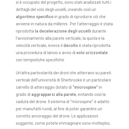
si è occupato del progetto, sono stati analizzati tutti i
dettagli del volo degli uccelli, creando così un
algoritmo specifico
in grado di riprodurre ciò che
avviene in natura da millenni .
Per l’atterraggio è stata
riprodotta
la decelerazione degli uccelli
durante
l’avvicinamento alla parete verticale, la quota e la
velocità verticale, invece il
decollo
è stata riprodotta
una procedura di lancio e avvio di
volo orizzontale
con tempistiche specifiche.
Un’altra particolarità dei droni che atterrano su pareti
verticali dell’università di Sherbrooke è un particolare
carrello di atterraggio dotato di
“microspine”
in
grado di
aggrapparsi alla parete
, evitando così la
caduta del drone.
Il sistema di “microspine” è adatto
per manufatti ruvidi, al fine di poter garantire un
corretto ancoraggio del drone.
Le applicazioni
suggerite, come potete immaginare sono molteplici,