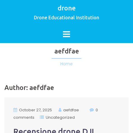
drone
Drone Educational Institution
aefdfae
Home
Author:
aefdfae
October 27, 2025
aefdfae
0
comments
Uncategorized
Recensione drone DJI