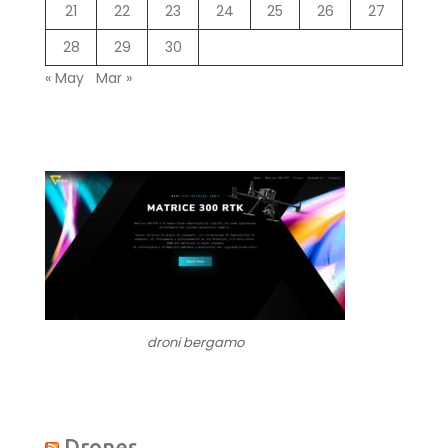
21
22
23
24
25
26
27
28
29
30
« May
Mar »
droni bergamo
Drones