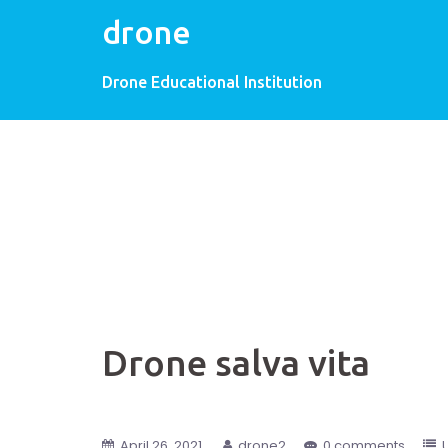
drone
Drone Educational Institution
Drone salva vita
April 26, 2021
drone2
0 comments