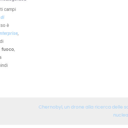
ati campi
 di
rso è
nterprise
,
di
l fuoco
,
a
uindi
Chernobyl, un drone alla ricerca delle s
nuclear