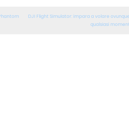
e Phantom
DJI Flight Simulator: impara a volare ovunque
qualsiasi momen