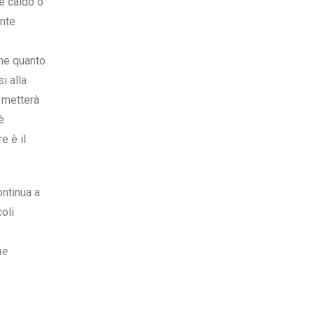
e caldo o
ente
one quanto
i alla
a metterà
è
e è il
ontinua a
coli
he