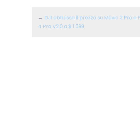
←
DJI abbassa il prezzo su Mavic 2 Pro 
4 Pro V2.0 a $ 1.599