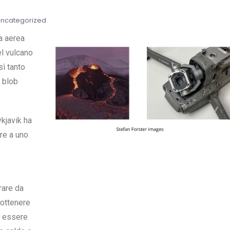
ncategorized
a aerea
el vulcano
sì tanto
 blob
kjavik ha
ere a uno
e
rare da
 ottenere
a essere