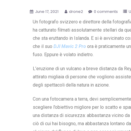
June 17, 2021
drone2
0 comments
U
Un fotografo svizzero e direttore della fotografi
ha catturato filmati assolutamente stellari da qu
che sta eruttando in Islanda. E si è avvicinato co
che il suo
DJI Mavic 2 Pro
ora è praticamente un
fuso. Eppure è volato indietro.
L’eruzione di un vulcano a breve distanza da Rey
attirato migliaia di persone che vogliono assist
degli spettacoli della natura in azione.
Con una fotocamera a terra, devi semplicement
scegliere l’obiettivo migliore per lo scatto e spa
una distanza di sicurezza: abbastanza vicino da
ciò di cui hai bisogno, ma abbastanza lontano d