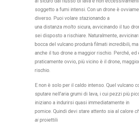
al sicuro dal flusso di lava e non eccessivament
soggetto a fumi intensi. Con un drone è ovviam
diverso. Puoi volare stazionando a
una distanza
molto
sicura, avvicinando il tuo dr
sei disposto a rischiare. Naturalmente, avvicinars
bocca del vulcano produrrà filmati incredibili, m
anche il tuo drone a maggior rischio. Perché, ed 
praticamente ovvio, più vicino è il drone, maggior
rischio.
E non è solo per il caldo intenso. Quel vulcano c
sputare nell’aria grumi di lava, i cui pezzi più pic
iniziano a indurirsi quasi immediatamente in
pomice. Quindi devi stare attento sia al calore
c
ai
proiettili