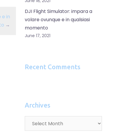
June 18, 2021
DJI Flight Simulator: impara a
 e in
volare ovunque e in qualsiasi
to
→
momento
June 17, 2021
Recent Comments
Archives