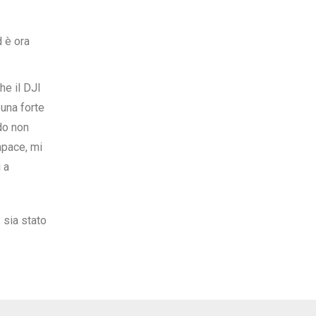
 è ora
he il DJI
una forte
do non
apace, mi
 a
 sia stato