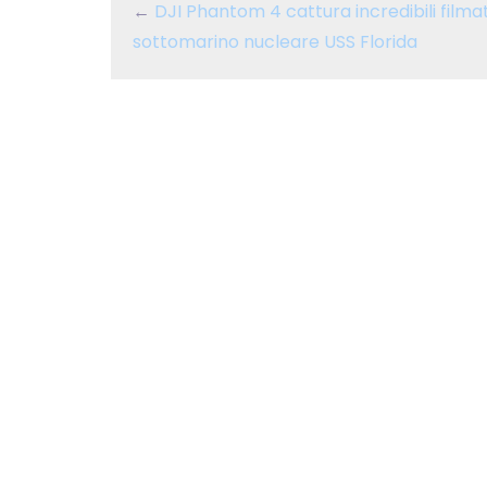
←
DJI Phantom 4 cattura incredibili filmat
sottomarino nucleare USS Florida