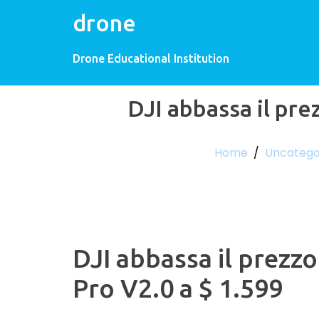
drone
Drone Educational Institution
DJI abbassa il pre
Home
/
Uncatego
DJI abbassa il prezz
Pro V2.0 a $ 1.599