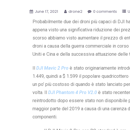
June 17, 2021
drone2
0 comments
U
Probabilmente due dei droni più capaci di DJI h
appena visto una significativa riduzione dei prez
scorso abbiamo visto aumentare il prezzo di ent
droni a causa della guerra commerciale in corso t
Uniti e Cina e della successiva attuazione delle t
Il
DJI Mavic 2 Pro
è stato originariamente introd
1.449, quindi a $ 1.599 il popolare quadricottero
un po’ più costoso di quando è stato lanciato per
volta. Il
DJI Phantom 4 Pro V2.0
è stato recent
reintrodotto dopo essere stato non disponibile p
maggior parte del 2019 a causa di una carenza d
componenti.