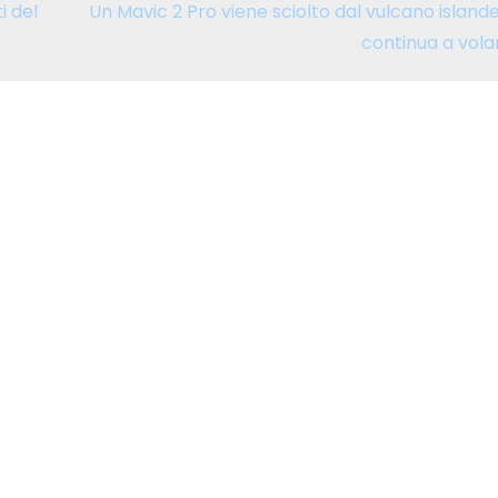
i del
Un Mavic 2 Pro viene sciolto dal vulcano island
continua a vola