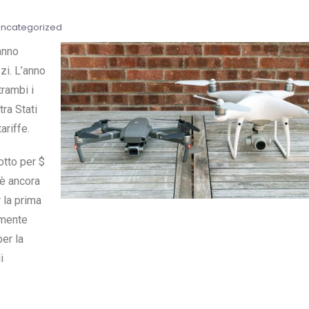
ncategorized
anno
zi. L’anno
rambi i
ra Stati
ariffe.
otto per $
 è ancora
 la prima
emente
er la
i