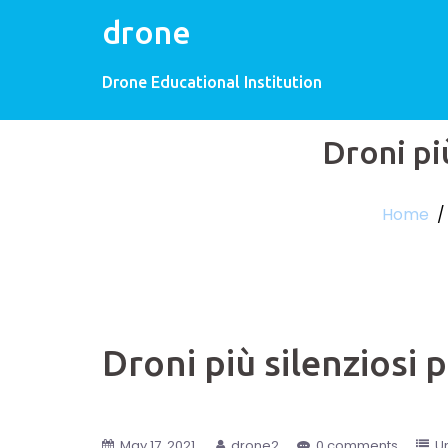
drone
Drone Educational Institution
Droni pi
Home
Droni più silenziosi 
May 17, 2021
drone2
0 comments
U