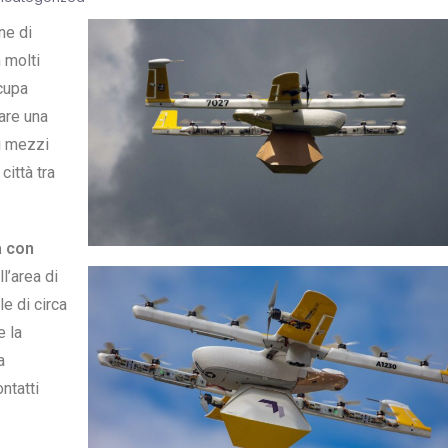
ne di
n molti
cupa
are una
i mezzi
città tra
a con
l’area di
le di circa
 la
a
ntatti