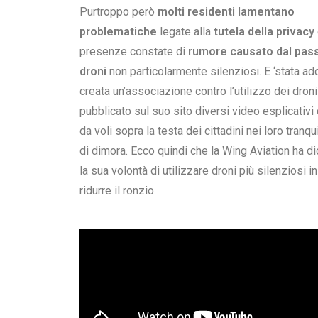
Purtroppo però
molti residenti lamentano
problematiche
legate alla
tutela della privacy
presenze constate di
rumore causato dal pass
droni
non particolarmente silenziosi.
E ‘stata add
creata un’associazione contro l’utilizzo dei dron
pubblicato sul suo sito diversi video esplicativi 
da voli sopra la testa dei cittadini nei loro tranqui
di dimora.
Ecco quindi che la Wing Aviation ha di
la sua volontà di utilizzare droni più silenziosi i
ridurre il ronzio