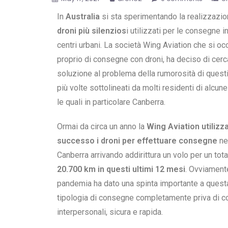
In
Australia
si sta sperimentando la realizzazio
droni più silenzios
i utilizzati per le consegne i
centri urbani.
La società Wing Aviation che si oc
proprio di consegne con droni, ha deciso di cerc
soluzione al problema della rumorosità di quest
più volte sottolineati da molti residenti di alcune 
le quali in particolare Canberra.
Ormai da circa un anno la
Wing Aviation utilizz
successo i droni per effettuare consegne
nel
Canberra arrivando addirittura un volo per un tota
20.700 km in questi ultimi 12 mesi
.
Ovviamente
pandemia ha dato una spinta importante a quest
tipologia di consegne completamente priva di co
interpersonali, sicura e rapida.