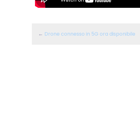
←
Drone connesso in 5G ora disponibile