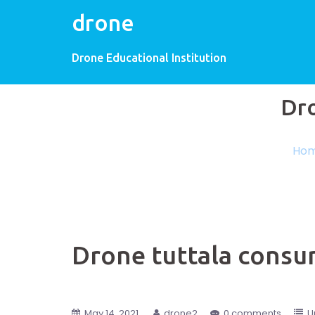
drone
Drone Educational Institution
Dro
Ho
Drone tuttala consu
May 14, 2021
drone2
0 comments
U