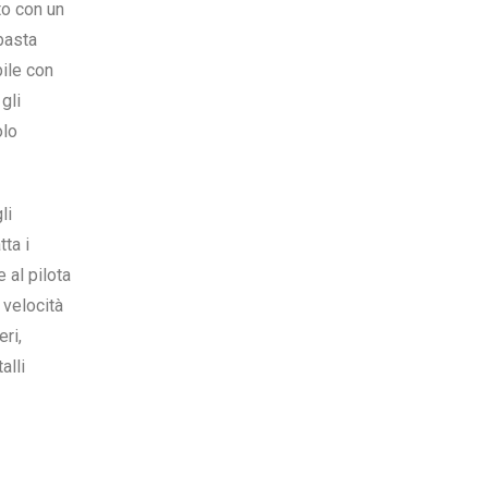
o con un
basta
bile con
gli
olo
li
ta i
 al pilota
 velocità
eri,
alli