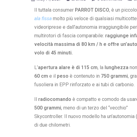
Il tuttala consumer
PARROT DISCO
, è un piccol
ala fissa
molto più veloce di qualsiasi multicotte
videoriprese e dall’autonomia irraggiungibile per
multirotori di fascia comparabile:
raggiunge infa
velocità massima di 80 km / h e offre un’aut
volo di 45 minuti.
L’
apertura alare è di 115 cm
, la
lunghezza
non 
60 cm
e il
peso
è contenuto in
750 grammi
, gr
fusoliera in EPP rinforzato e ai tubi di carbonio.
Il
radiocomando
è compatto e comodo da usar
500 grammi
, meno di un terzo del “vecchio”
Skycontroller.
Il nuovo modello ha un’autonomia (
di due chilometri.