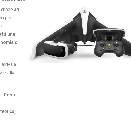
o drone ad
ro per
 i
tti una
onomia di
arriva a
azie alla
e.
Pesa
teorica)