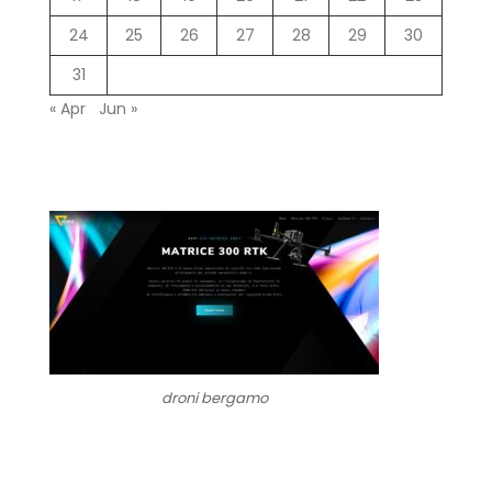
24
25
26
27
28
29
30
31
« Apr
Jun »
droni bergamo