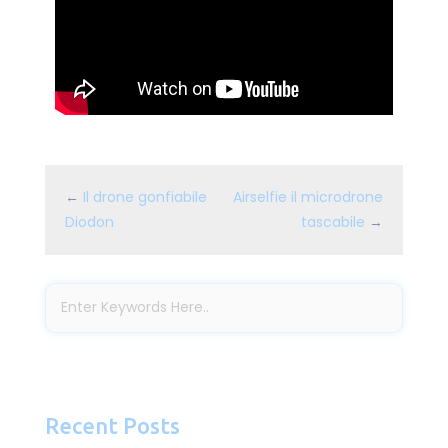
←
Il drone gonfiabile
Airselfie il microdrone
Diodon
tascabile
→
Recent Posts