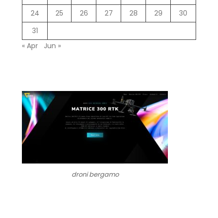
24
25
26
27
28
29
30
31
« Apr
Jun »
droni bergamo