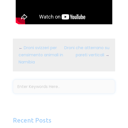
←
Droni svizzeri per
Droni che atterrano su
censimento animali in
pareti verticali
→
Namibia
Recent Posts