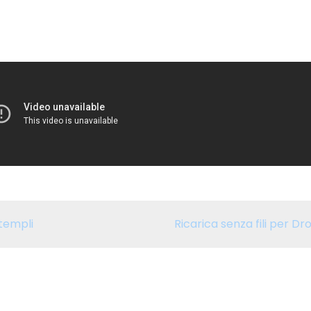
 templi
Ricarica senza fili per Dro