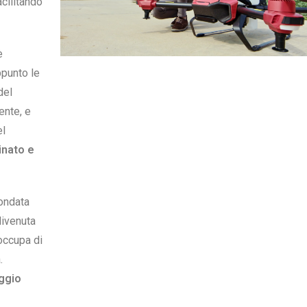
acilitando
è
ppunto le
del
ente, e
el
inato e
fondata
divenuta
 occupa di
.
aggio