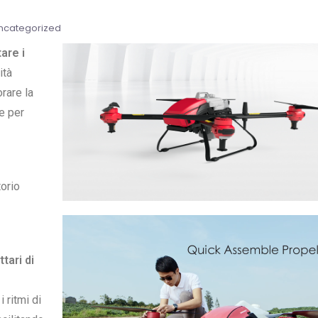
ncategorized
are i
ità
rare la
te per
torio
ttari di
 ritmi di