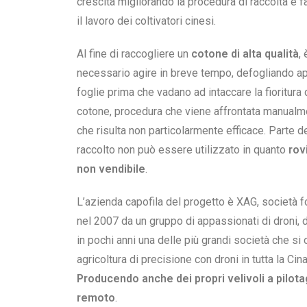
crescita migliorando la procedura di raccolta e f
il lavoro dei coltivatori cinesi.
Al fine di raccogliere un
cotone di alta qualità
, 
necessario agire in breve tempo, defogliando a
foglie prima che vadano ad intaccare la fioritura 
cotone, procedura che viene affrontata manualm
che risulta non particolarmente efficace.
Parte d
raccolto non può essere utilizzato in quanto
rov
non vendibile
.
L’azienda capofila del progetto è XAG, società 
nel 2007 da un gruppo di appassionati di droni, 
in pochi anni una delle più grandi società che si
agricoltura di precisione con droni in tutta la Cina
Producendo anche dei propri velivoli a pilot
remoto
.