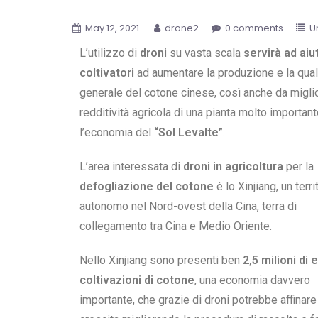
May 12, 2021
drone2
0 comments
U
L’utilizzo di
droni
su vasta scala
servirà ad aiut
coltivatori
ad aumentare la produzione e la qual
generale del cotone cinese, così anche da miglio
redditività agricola di una pianta molto importan
l’economia del
“Sol Levalte”
.
L’area interessata di
droni in agricoltura
per la
defogliazione del cotone
è lo Xinjiang, un terri
autonomo nel Nord-ovest della Cina, terra di
collegamento tra Cina e Medio Oriente.
Nello Xinjiang sono presenti ben
2,5 milioni di e
coltivazioni di cotone
, una economia davvero
importante, che grazie di droni potrebbe affinare i