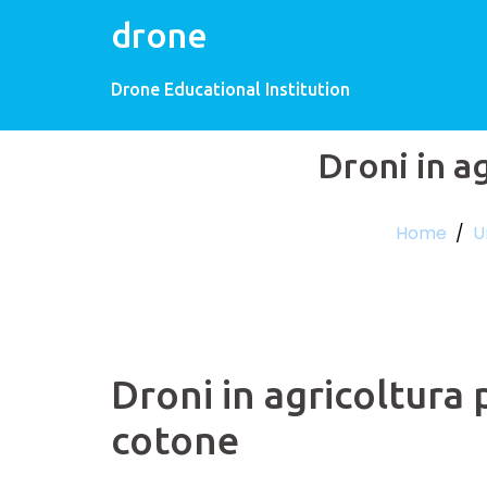
drone
Drone Educational Institution
Droni in a
Home
/
U
Droni in agricoltura 
cotone